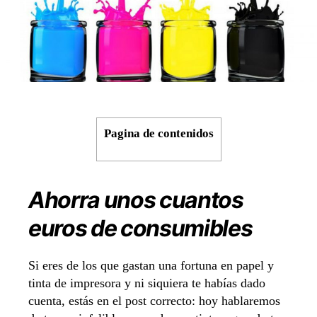
l
l
a
a
e
e
n
n
t
t
r
r
a
a
d
d
Pagina de contenidos
a
a
Ahorra unos cuantos
euros de consumibles
Si eres de los que gastan una fortuna en papel y
tinta de impresora y ni siquiera te habías dado
cuenta, estás en el post correcto: hoy hablaremos