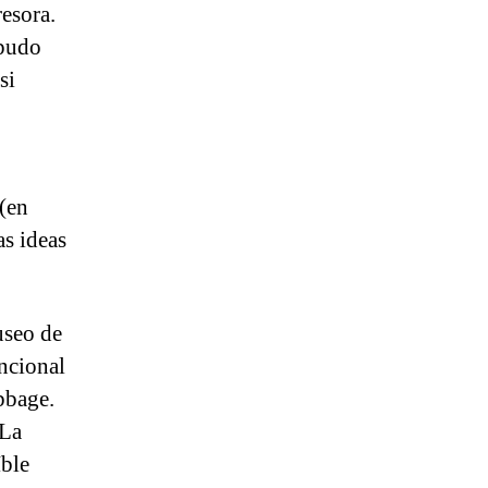
esora.
 pudo
si
(en
as ideas
useo de
ncional
bbage.
 La
íble