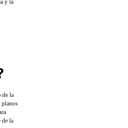
a y la
?
 de la
 planos
ara
 de la