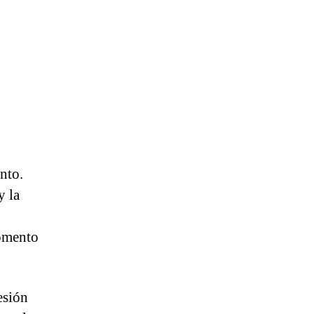
nto.
y la
momento
esión