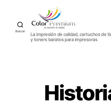
C
Buscar
La impresión de calidad, cartuchos de t
o
y toners baratos para impresoras
l
o
r
P
r
e
m
i
Histori
u
m