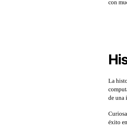
con muc
His
La histo
computa
de una 
Curiosa
éxito e