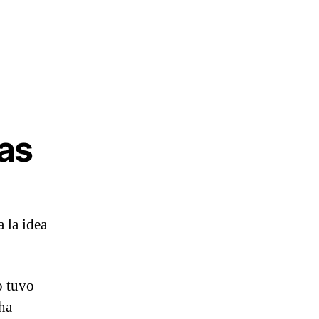
ras
 la idea
o tuvo
cha