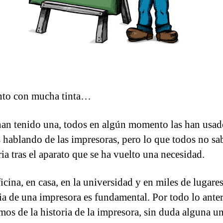
d
d
a
a
nto con mucha tinta…
an tenido una, todos en algún momento las han us
 hablando de las impresoras, pero lo que todos no sa
ria tras el aparato que se ha vuelto una necesidad.
icina, en casa, en la universidad y en miles de lugare
ia de una impresora es fundamental. Por todo lo ante
mos de la historia de la impresora, sin duda alguna u