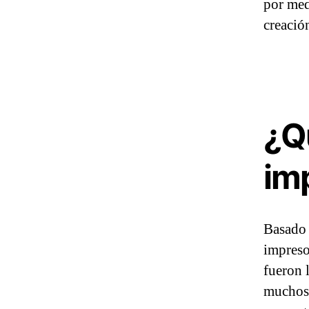
por med
creació
¿Q
im
Basado 
impreso
fueron l
muchos 