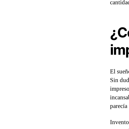
cantida
¿C
im
El sueñ
Sin dud
impreso
incansa
parecía 
Invento