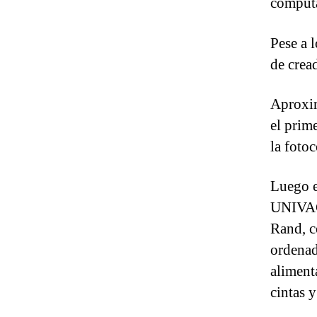
comput
Pese a 
de crea
Aproxim
el prim
la foto
Luego e
UNIVAC 
Rand, c
ordenad
aliment
cintas 