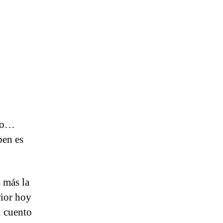
ado…
ben es
s más la
rior hoy
n cuento