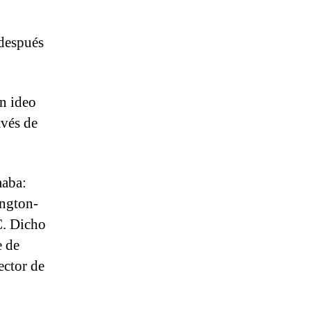
 después
n ideo
avés de
maba:
ngton-
C. Dicho
e de
ector de