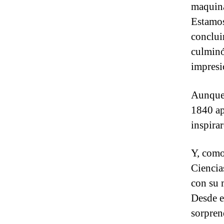
maquina
Estamos
conclui
culminó
impresi
Aunque 
1840 ap
inspira
Y, como
Ciencia
con su 
Desde e
sorpren