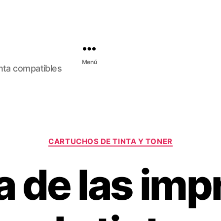
Menú
inta compatibles
C
CARTUCHOS DE TINTA Y TONER
a
t
a de las im
e
g
o
r
í