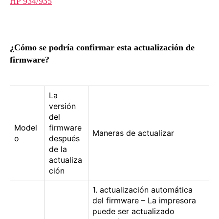
HP 934/935
¿Cómo se podría confirmar esta actualización de
firmware?
La
versión
del
Model
firmware
Maneras de actualizar
o
después
de la
actualiza
ción
1. actualización automática
del firmware – La impresora
puede ser actualizado