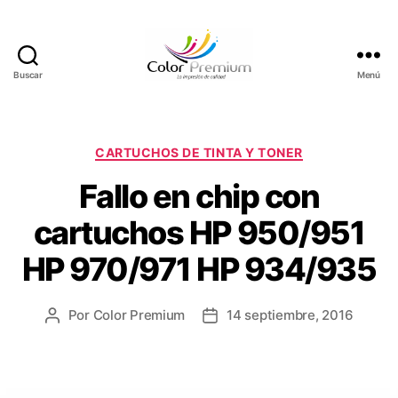
Buscar
Menú
C
o
l
o
C
CARTUCHOS DE TINTA Y TONER
r
a
Fallo en chip con
P
t
r
e
cartuchos HP 950/951
e
g
m
o
HP 970/971 HP 934/935
i
r
u
í
m
a
Por
Color Premium
14 septiembre, 2016
A
F
s
u
e
t
c
o
h
r
a